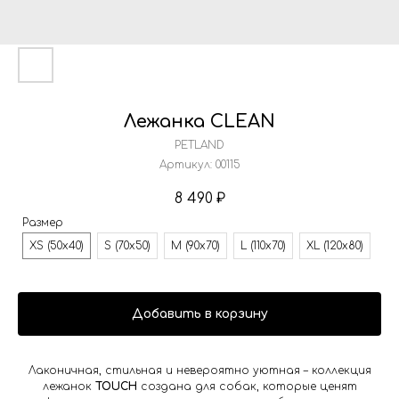
Лежанка CLEAN
PETLAND
Артикул:
00115
8 490
₽
Размер
XS (50х40)
S (70х50)
M (90х70)
L (110х70)
XL (120х80)
Добавить в корзину
Лаконичная, стильная и невероятно уютная – коллекция
лежанок
TOUCH
создана для собак, которые ценят