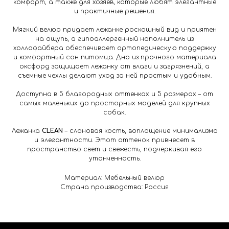
комфорт, а также для хозяев, которые любят элегантные
и практичные решения.
Мягкий велюр придает лежанке роскошный вид и приятен
на ощупь, а гипоаллергенный наполнитель из
холлофайбера обеспечивает ортопедическую поддержку
и комфортный сон питомца. Дно из прочного материала
оксфорд защищает лежанку от влаги и загрязнений, а
съемные чехлы делают уход за ней простым и удобным.
Доступна в 5 благородных оттенках и 5 размерах – от
самых маленьких до просторных моделей для крупных
собак.
Лежанка
CLEAN
– слоновая кость, воплощение минимализма
и элегантности. Этот оттенок привнесет в
пространство свет и свежесть, подчеркивая его
утонченность.
Материал: Мебельный велюр
Страна производства: Россия