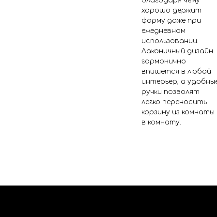
благодаря чему
хорошо держит
форму даже при
ежедневном
использовании.
Лаконичный дизайн
гармонично
впишется в любой
интерьер, а удобны
ручки позволят
легко переносить
корзину из комнаты
в комнату.