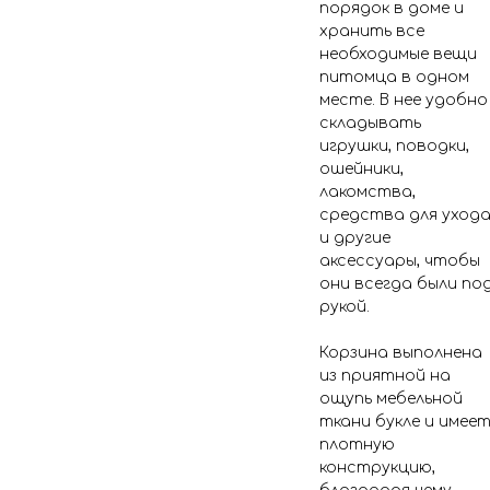
порядок в доме и
хранить все
необходимые вещи
питомца в одном
месте. В нее удобно
складывать
игрушки, поводки,
ошейники,
лакомства,
средства для уход
и другие
аксессуары, чтобы
они всегда были по
рукой.
Корзина выполнена
из приятной на
ощупь мебельной
ткани букле и имее
плотную
конструкцию,